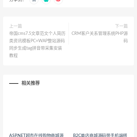
上一篇
下一篇
帝国cms7.5文章范文个人简历
CRM客户关系管理系统PHP源
类资讯模板PC+WAP整站源码
码
同步生成tag拼音带采集安装
教程
相关推荐
ASP.NET超市在线购物商城源
B2C单店商城源码带手机端搭