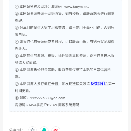
① 本网站名称及网址：淘源码 | www.taoym.cn。
② 本网站资源来源于网络收集，如有侵权，请联系站长进行删除
处理。
③ 分享目的仅供大家学习和交流，请不要用于商业用途，否则后
果自负。
④ 如果你也有好源码或者教程，可以联系小编，有钻石奖励和额
外收入。
⑤ 本站提供的源码、模板、插件等等其他资源，都不包含技术服
务请大家谅解。
⑥ 本站资源售价只是赞助，收取费用仅维持本站的日常运营所
需。
⑦ 本站资源大多存储在云盘，如发现链接失效请
反馈我们
会第一
时间更新。
⑧ 邮箱：1159995880@qq.com
淘源码
»
JAVA多用户B2B2C商城系统源码
分享到：