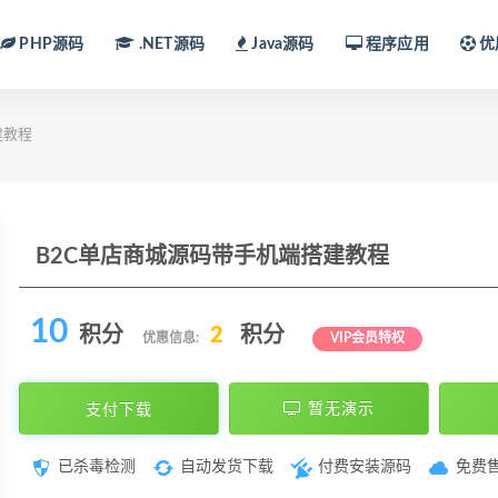
PHP源码
.NET源码
Java源码
程序应用
优
建教程
B2C单店商城源码带手机端搭建教程
10
积分
2
积分
优惠信息:
VIP会员特权
支付下载
暂无演示
已杀毒检测
自动发货下载
付费安装源码
免费