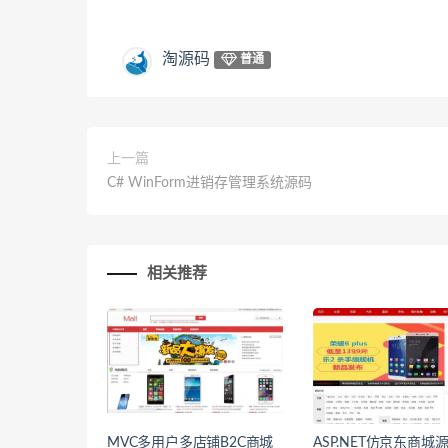
淘源码
普通
上一篇
C# WinForm进销存管理系统源码
相关推荐
MVC多用户多店铺B2C商城
ASP.NET仿京东商城源