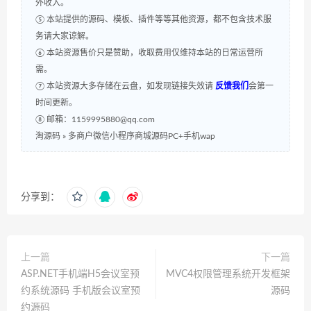
外收入。
⑤ 本站提供的源码、模板、插件等等其他资源，都不包含技术服
务请大家谅解。
⑥ 本站资源售价只是赞助，收取费用仅维持本站的日常运营所
需。
⑦ 本站资源大多存储在云盘，如发现链接失效请
反馈我们
会第一
时间更新。
⑧ 邮箱：1159995880@qq.com
淘源码
»
多商户微信小程序商城源码PC+手机wap
分享到：
上一篇
下一篇
ASP.NET手机端H5会议室预
MVC4权限管理系统开发框架
约系统源码 手机版会议室预
源码
约源码