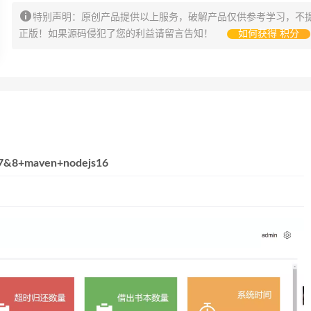
特别声明：原创产品提供以上服务，破解产品仅供参考学习，不
正版！如果源码侵犯了您的利益请留言告知！
如何获得 积分
.7&8+maven+nodejs16