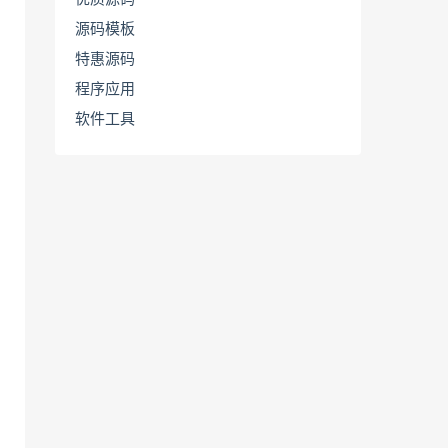
源码模板
特惠源码
程序应用
软件工具