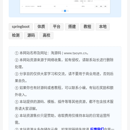
springboot
体质
平台
搭建
教程
本地
检测
源码
高校
① 本网站名称及网址：淘源码 | www.taoym.cn。
② 本网站资源来源于网络收集，如有侵权，请联系站长进行删除
处理。
③ 分享目的仅供大家学习和交流，请不要用于商业用途，否则后
果自负。
④ 如果你也有好源码或者教程，可以联系小编，有钻石奖励和额
外收入。
⑤ 本站提供的源码、模板、插件等等其他资源，都不包含技术服
务请大家谅解。
⑥ 本站资源售价只是赞助，收取费用仅维持本站的日常运营所
需。
⑦ 本站资源大多存储在云盘，如发现链接失效请
反馈我们
会第一