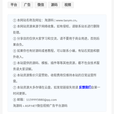
平台
广告
微信
源码
视频
① 本网站名称及网址：淘源码 | www.taoym.cn。
② 本网站资源来源于网络收集，如有侵权，请联系站长进行删除
处理。
③ 分享目的仅供大家学习和交流，请不要用于商业用途，否则后
果自负。
④ 如果你也有好源码或者教程，可以联系小编，有钻石奖励和额
外收入。
⑤ 本站提供的源码、模板、插件等等其他资源，都不包含技术服
务请大家谅解。
⑥ 本站资源售价只是赞助，收取费用仅维持本站的日常运营所
需。
⑦ 本站资源大多存储在云盘，如发现链接失效请
反馈我们
会第一
时间更新。
⑧ 邮箱：1159995880@qq.com
淘源码
»
ASP.NET微信视频广告平台源码