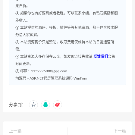
果自负。
④ 如果你也有好源码或者教程，可以联系小编，有钻石奖励和额
外收入。
⑤ 本站提供的源码、模板、插件等等其他资源，都不包含技术服
务请大家谅解。
⑥ 本站资源售价只是赞助，收取费用仅维持本站的日常运营所
需。
⑦ 本站资源大多存储在云盘，如发现链接失效请
反馈我们
会第一
时间更新。
⑧ 邮箱：1159995880@qq.com
淘源码
»
ASP.NET药房管理系统源码 WinForm
分享到：
上一篇
下一篇