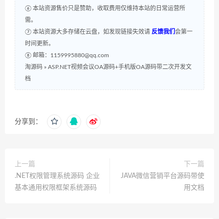
⑥ 本站资源售价只是赞助，收取费用仅维持本站的日常运营所
需。
⑦ 本站资源大多存储在云盘，如发现链接失效请
反馈我们
会第一
时间更新。
⑧ 邮箱：1159995880@qq.com
淘源码
»
ASP.NET视频会议OA源码+手机版OA源码带二次开发文
档
分享到：
上一篇
下一篇
.NET权限管理系统源码 企业
JAVA微信营销平台源码带使
基本通用权限框架系统源码
用文档