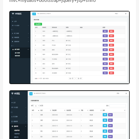
mvc+mybatis+bootstrap+jquery+jsp+shiro