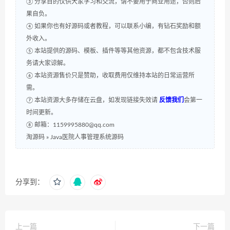
③ 分享目的仅供大家学习和交流，请不要用于商业用途，否则后
果自负。
④ 如果你也有好源码或者教程，可以联系小编，有钻石奖励和额
外收入。
⑤ 本站提供的源码、模板、插件等等其他资源，都不包含技术服
务请大家谅解。
⑥ 本站资源售价只是赞助，收取费用仅维持本站的日常运营所
需。
⑦ 本站资源大多存储在云盘，如发现链接失效请
反馈我们
会第一
时间更新。
⑧ 邮箱：1159995880@qq.com
淘源码
»
Java医院人事管理系统源码
分享到：
上一篇
下一篇