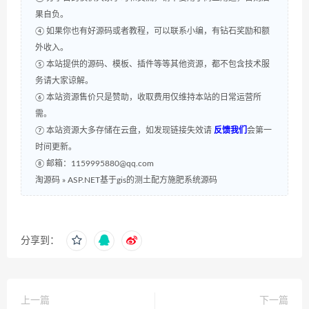
果自负。
④ 如果你也有好源码或者教程，可以联系小编，有钻石奖励和额
外收入。
⑤ 本站提供的源码、模板、插件等等其他资源，都不包含技术服
务请大家谅解。
⑥ 本站资源售价只是赞助，收取费用仅维持本站的日常运营所
需。
⑦ 本站资源大多存储在云盘，如发现链接失效请
反馈我们
会第一
时间更新。
⑧ 邮箱：1159995880@qq.com
淘源码
»
ASP.NET基于gis的测土配方施肥系统源码
分享到：
上一篇
下一篇