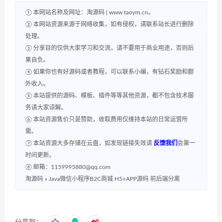
① 本网站名称及网址：淘源码 | www.taoym.cn。
② 本网站资源来源于网络收集，如有侵权，请联系站长进行删除
处理。
③ 分享目的仅供大家学习和交流，请不要用于商业用途，否则后
果自负。
④ 如果你也有好源码或者教程，可以联系小编，有钻石奖励和额
外收入。
⑤ 本站提供的源码、模板、插件等等其他资源，都不包含技术服
务请大家谅解。
⑥ 本站资源售价只是赞助，收取费用仅维持本站的日常运营所
需。
⑦ 本站资源大多存储在云盘，如发现链接失效请
反馈我们
会第一
时间更新。
⑧ 邮箱：1159995880@qq.com
淘源码
»
Java微信小程序B2C商城 H5+APP源码 前后端分离