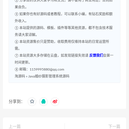
③ 分享目的仅供大家学习和交流，请不要用于商业用途，否则后
果自负。
④ 如果你也有好源码或者教程，可以联系小编，有钻石奖励和额
外收入。
⑤ 本站提供的源码、模板、插件等等其他资源，都不包含技术服
务请大家谅解。
⑥ 本站资源售价只是赞助，收取费用仅维持本站的日常运营所
需。
⑦ 本站资源大多存储在云盘，如发现链接失效请
反馈我们
会第一
时间更新。
⑧ 邮箱：1159995880@qq.com
淘源码
»
Java婚纱摄影管理系统源码
分享到：
上一篇
下一篇