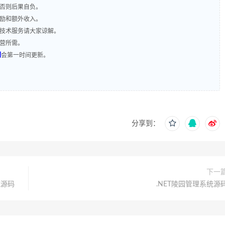
，否则后果自负。
奖励和额外收入。
含技术服务请大家谅解。
运营所需。
们
会第一时间更新。
分享到：
下一
统源码
.NET陵园管理系统源