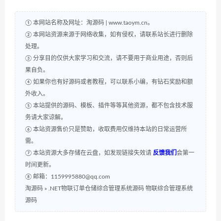
① 本网站名称及网址：淘源码 | www.taoym.cn。
② 本网站资源来源于网络收集，如有侵权，请联系站长进行删除
处理。
③ 分享目的仅供大家学习和交流，请不要用于商业用途，否则后
果自负。
④ 如果你也有好源码或者教程，可以联系小编，有钻石奖励和额
外收入。
⑤ 本站提供的源码、模板、插件等等其他资源，都不包含技术服
务请大家谅解。
⑥ 本站资源售价只是赞助，收取费用仅维持本站的日常运营所
需。
⑦ 本站资源大多存储在云盘，如发现链接失效请
反馈我们
会第一
时间更新。
⑧ 邮箱：1159995880@qq.com
淘源码
»
.NET物联订单仓储综合管理系统源码 物联综合管理系统
源码