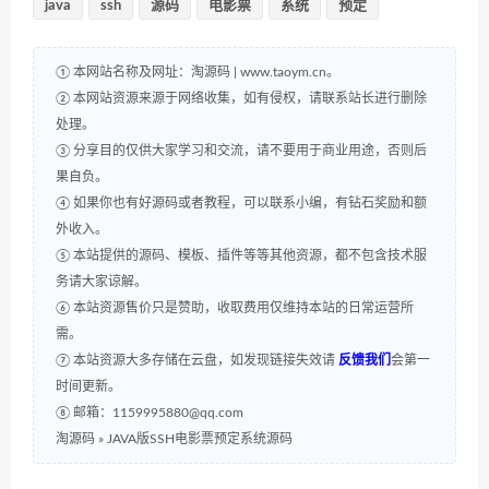
java
ssh
源码
电影票
系统
预定
① 本网站名称及网址：淘源码 | www.taoym.cn。
② 本网站资源来源于网络收集，如有侵权，请联系站长进行删除
处理。
③ 分享目的仅供大家学习和交流，请不要用于商业用途，否则后
果自负。
④ 如果你也有好源码或者教程，可以联系小编，有钻石奖励和额
外收入。
⑤ 本站提供的源码、模板、插件等等其他资源，都不包含技术服
务请大家谅解。
⑥ 本站资源售价只是赞助，收取费用仅维持本站的日常运营所
需。
⑦ 本站资源大多存储在云盘，如发现链接失效请
反馈我们
会第一
时间更新。
⑧ 邮箱：1159995880@qq.com
淘源码
»
JAVA版SSH电影票预定系统源码