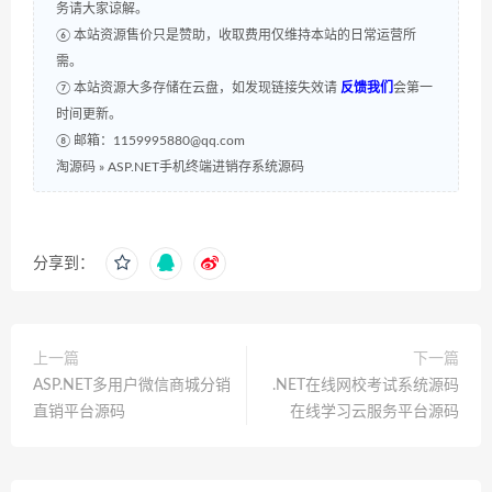
务请大家谅解。
⑥ 本站资源售价只是赞助，收取费用仅维持本站的日常运营所
需。
⑦ 本站资源大多存储在云盘，如发现链接失效请
反馈我们
会第一
时间更新。
⑧ 邮箱：1159995880@qq.com
淘源码
»
ASP.NET手机终端进销存系统源码
分享到：
上一篇
下一篇
ASP.NET多用户微信商城分销
.NET在线网校考试系统源码
直销平台源码
在线学习云服务平台源码