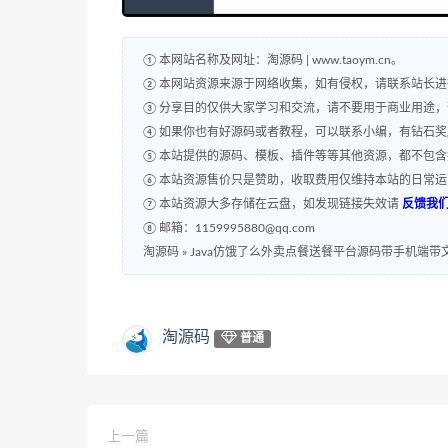
① 本网站名称及网址：淘源码 | www.taoym.cn。
② 本网站资源来源于网络收集，如有侵权，请联系站长
③ 分享目的仅供大家学习和交流，请不要用于商业用途
④ 如果你也有好源码或者教程，可以联系小编，有钻石
⑤ 本站提供的源码、模板、插件等等其他资源，都不包
⑥ 本站资源售价只是赞助，收取费用仅维持本站的日常
⑦ 本站资源大多存储在云盘，如发现链接失效请
反馈我
⑧ 邮箱：1159995880@qq.com
淘源码
»
Java仿饿了么外卖点餐送餐平台源码带手机端带
淘源码
普通
上一篇