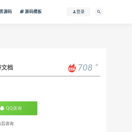
质源码
源码模板
登录
。
708
带文档
QQ咨询
售后咨询