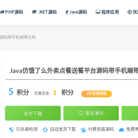
PHP源码
.NET源码
Java源码
程序应用
优
台源码带手机端带文档
Java仿饿了么外卖点餐送餐平台源码带手机端
5
积分
1
积分
优惠信息:
VIP会员特权
支付下载
暂无演示
已杀毒检测
自动发货下载
付费安装源码
免费