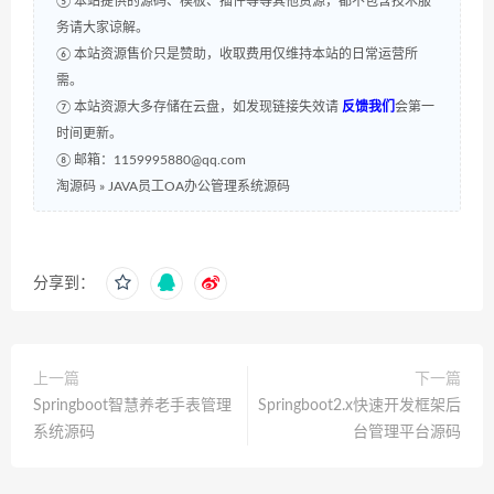
⑤ 本站提供的源码、模板、插件等等其他资源，都不包含技术服
务请大家谅解。
⑥ 本站资源售价只是赞助，收取费用仅维持本站的日常运营所
需。
⑦ 本站资源大多存储在云盘，如发现链接失效请
反馈我们
会第一
时间更新。
⑧ 邮箱：1159995880@qq.com
淘源码
»
JAVA员工OA办公管理系统源码
分享到：
上一篇
下一篇
Springboot智慧养老手表管理
Springboot2.x快速开发框架后
系统源码
台管理平台源码