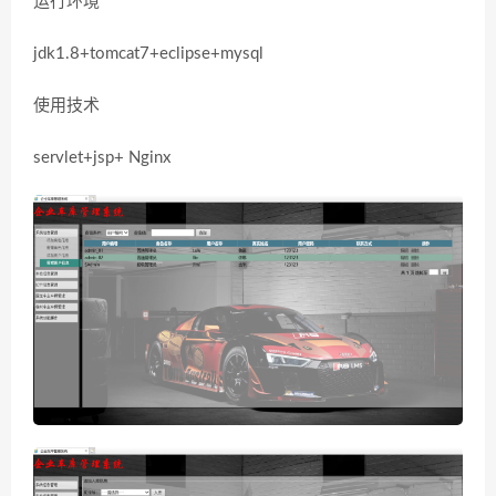
运行环境
jdk1.8+tomcat7+eclipse+mysql
使用技术
servlet+jsp+ Nginx