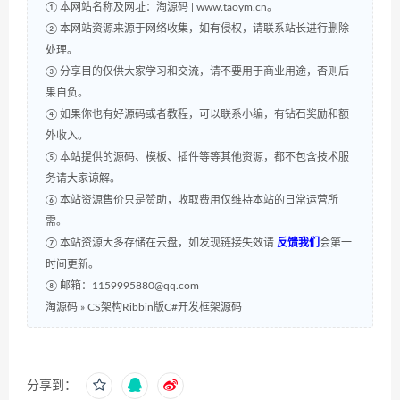
① 本网站名称及网址：淘源码 | www.taoym.cn。
② 本网站资源来源于网络收集，如有侵权，请联系站长进行删除
处理。
③ 分享目的仅供大家学习和交流，请不要用于商业用途，否则后
果自负。
④ 如果你也有好源码或者教程，可以联系小编，有钻石奖励和额
外收入。
⑤ 本站提供的源码、模板、插件等等其他资源，都不包含技术服
务请大家谅解。
⑥ 本站资源售价只是赞助，收取费用仅维持本站的日常运营所
需。
⑦ 本站资源大多存储在云盘，如发现链接失效请
反馈我们
会第一
时间更新。
⑧ 邮箱：1159995880@qq.com
淘源码
»
CS架构Ribbin版C#开发框架源码
分享到：