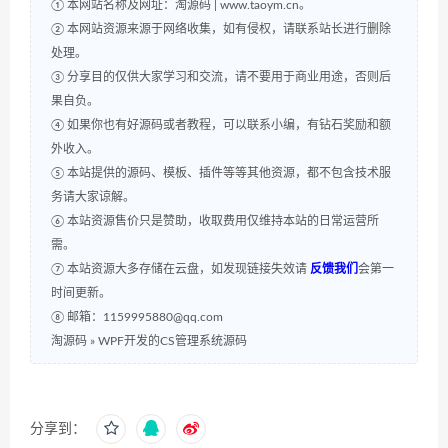
① 本网站名称及网址：淘源码 | www.taoym.cn。
② 本网站资源来源于网络收集，如有侵权，请联系站长进行删除
处理。
③ 分享目的仅供大家学习和交流，请不要用于商业用途，否则后
果自负。
④ 如果你也有好源码或者教程，可以联系小编，有钻石奖励和额
外收入。
⑤ 本站提供的源码、模板、插件等等其他资源，都不包含技术服
务请大家谅解。
⑥ 本站资源售价只是赞助，收取费用仅维持本站的日常运营所
需。
⑦ 本站资源大多存储在云盘，如发现链接失效请
反馈我们
会第一
时间更新。
⑧ 邮箱：1159995880@qq.com
淘源码
»
WPF开发的CS管理系统源码
分享到：