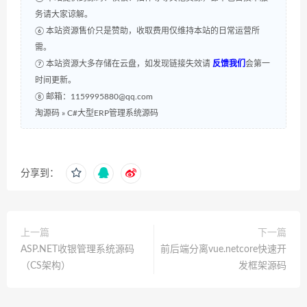
务请大家谅解。
⑥ 本站资源售价只是赞助，收取费用仅维持本站的日常运营所
需。
⑦ 本站资源大多存储在云盘，如发现链接失效请
反馈我们
会第一
时间更新。
⑧ 邮箱：1159995880@qq.com
淘源码
»
C#大型ERP管理系统源码
分享到：
上一篇
下一篇
ASP.NET收银管理系统源码
前后端分离vue.netcore快速开
（CS架构）
发框架源码