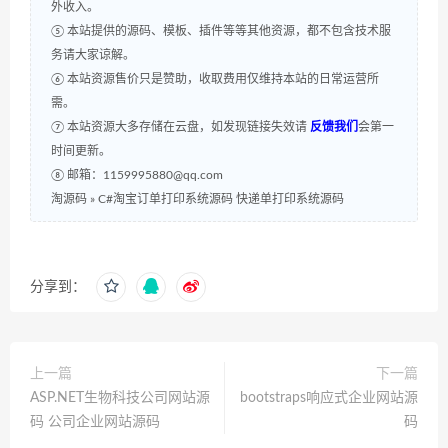
外收入。
⑤ 本站提供的源码、模板、插件等等其他资源，都不包含技术服
务请大家谅解。
⑥ 本站资源售价只是赞助，收取费用仅维持本站的日常运营所
需。
⑦ 本站资源大多存储在云盘，如发现链接失效请
反馈我们
会第一
时间更新。
⑧ 邮箱：1159995880@qq.com
淘源码
»
C#淘宝订单打印系统源码 快递单打印系统源码
分享到：
上一篇
下一篇
ASP.NET生物科技公司网站源
bootstraps响应式企业网站源
码 公司企业网站源码
码