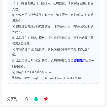
② 本网站资源来源于网络收集，如有侵权，请联系站长进行删除
处理。
③ 分享目的仅供大家学习和交流，请不要用于商业用途，否则后
果自负。
④ 如果你也有好源码或者教程，可以联系小编，有钻石奖励和额
外收入。
⑤ 本站提供的源码、模板、插件等等其他资源，都不包含技术服
务请大家谅解。
⑥ 本站资源售价只是赞助，收取费用仅维持本站的日常运营所
需。
⑦ 本站资源大多存储在云盘，如发现链接失效请
反馈我们
会第一
时间更新。
⑧ 邮箱：1159995880@qq.com
淘源码
»
MVC+EasyUI+Enterprise Library开发框架源码
分享到：