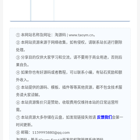
① 本网站名称及网址：淘源码 | www.taoym.cn。
② 本网站资源来源于网络收集，如有侵权，请联系站长进行删除
处理。
③ 分享目的仅供大家学习和交流，请不要用于商业用途，否则后
果自负。
④ 如果你也有好源码或者教程，可以联系小编，有钻石奖励和额
外收入。
⑤ 本站提供的源码、模板、插件等等其他资源，都不包含技术服
务请大家谅解。
⑥ 本站资源售价只是赞助，收取费用仅维持本站的日常运营所
需。
⑦ 本站资源大多存储在云盘，如发现链接失效请
反馈我们
会第一
时间更新。
⑧ 邮箱：1159995880@qq.com
淘源码
»
基于JQuery EasyUI开发的权限管理系统源码