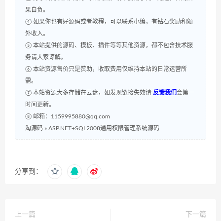
果自负。
④ 如果你也有好源码或者教程，可以联系小编，有钻石奖励和额
外收入。
⑤ 本站提供的源码、模板、插件等等其他资源，都不包含技术服
务请大家谅解。
⑥ 本站资源售价只是赞助，收取费用仅维持本站的日常运营所
需。
⑦ 本站资源大多存储在云盘，如发现链接失效请
反馈我们
会第一
时间更新。
⑧ 邮箱：1159995880@qq.com
淘源码
»
ASP.NET+SQL2008通用权限管理系统源码
分享到：
上一篇
下一篇