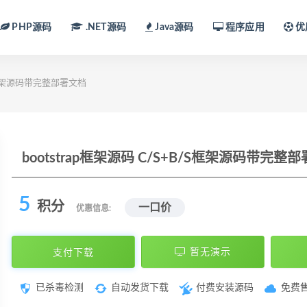
PHP源码
.NET源码
Java源码
程序应用
优
B/S框架源码带完整部署文档
bootstrap框架源码 C/S+B/S框架源码带完整
5
积分
一口价
优惠信息:
支付下载
暂无演示
已杀毒检测
自动发货下载
付费安装源码
免费