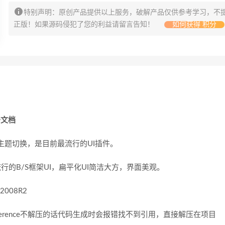
特别声明：原创产品提供以上服务，破解产品仅供参考学习，不
正版！如果源码侵犯了您的利益请留言告知！
如何获得 积分
署文档
种主题切换，是目前最流行的UI插件。
前最流行的B/S框架UI，扁平化UI简洁大方，界面美观。
008R2
erence不解压的话代码生成时会报错找不到引用，直接解压在项目