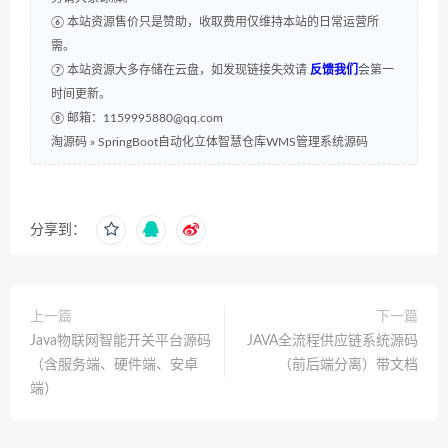
⑥ 本站资源售价只是赞助，收取费用仅维持本站的日常运营所
需。
⑦ 本站资源大多存储在云盘，如发现链接失效请
反馈我们
会第一
时间更新。
⑧ 邮箱：1159995880@qq.com
淘源码
»
SpringBoot自动化立体智慧仓库WMS管理系统源码
分享到：
上一篇
下一篇
Java物联网智能开关平台源码
JAVA全流程供应链系统源码
（含服务端、硬件端、安卓
（前后端分离）带文档
端）