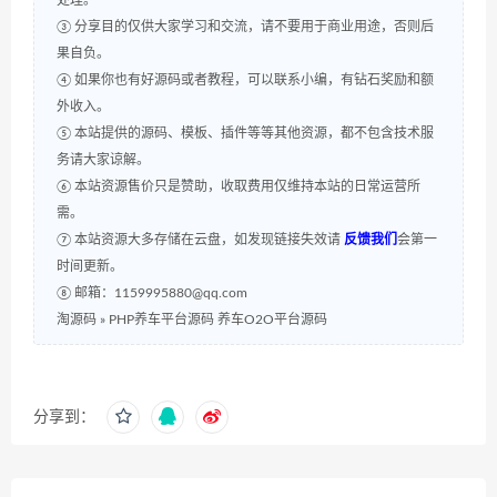
处理。
③ 分享目的仅供大家学习和交流，请不要用于商业用途，否则后
果自负。
④ 如果你也有好源码或者教程，可以联系小编，有钻石奖励和额
外收入。
⑤ 本站提供的源码、模板、插件等等其他资源，都不包含技术服
务请大家谅解。
⑥ 本站资源售价只是赞助，收取费用仅维持本站的日常运营所
需。
⑦ 本站资源大多存储在云盘，如发现链接失效请
反馈我们
会第一
时间更新。
⑧ 邮箱：1159995880@qq.com
淘源码
»
PHP养车平台源码 养车O2O平台源码
分享到：