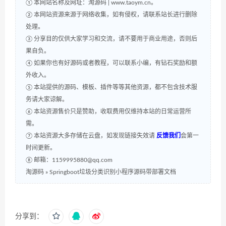
① 本网站名称及网址：淘源码 | www.taoym.cn。
② 本网站资源来源于网络收集，如有侵权，请联系站长进行删除
处理。
③ 分享目的仅供大家学习和交流，请不要用于商业用途，否则后
果自负。
④ 如果你也有好源码或者教程，可以联系小编，有钻石奖励和额
外收入。
⑤ 本站提供的源码、模板、插件等等其他资源，都不包含技术服
务请大家谅解。
⑥ 本站资源售价只是赞助，收取费用仅维持本站的日常运营所
需。
⑦ 本站资源大多存储在云盘，如发现链接失效请
反馈我们
会第一
时间更新。
⑧ 邮箱：1159995880@qq.com
淘源码
»
Springboot垃圾分类识别小程序源码带部署文档
分享到：