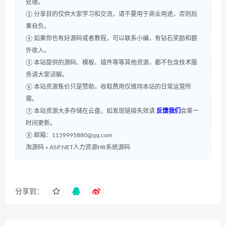
处理。
③ 分享目的仅供大家学习和交流，请不要用于商业用途，否则后
果自负。
④ 如果你也有好源码或者教程，可以联系小编，有钻石奖励和额
外收入。
⑤ 本站提供的源码、模板、插件等等其他资源，都不包含技术服
务请大家谅解。
⑥ 本站资源售价只是赞助，收取费用仅维持本站的日常运营所
需。
⑦ 本站资源大多存储在云盘，如发现链接失效请
反馈我们
会第一
时间更新。
⑧ 邮箱：1159995880@qq.com
淘源码
»
ASP.NET人力资源HR系统源码
分享到：