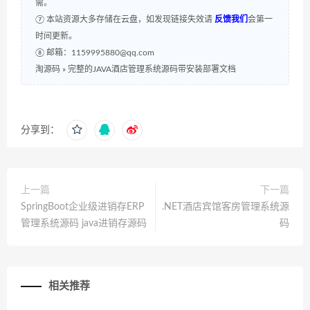
需。
⑦ 本站资源大多存储在云盘，如发现链接失效请
反馈我们
会第一
时间更新。
⑧ 邮箱：1159995880@qq.com
淘源码
»
完整的JAVA酒店管理系统源码带安装部署文档
分享到：
上一篇
下一篇
SpringBoot企业级进销存ERP
.NET酒店宾馆客房管理系统源
管理系统源码 java进销存源码
码
相关推荐