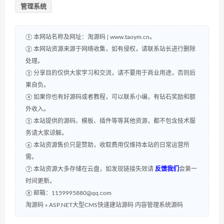
管理系统
① 本网站名称及网址：淘源码 | www.taoym.cn。
② 本网站资源来源于网络收集，如有侵权，请联系站长进行删除
处理。
③ 分享目的仅供大家学习和交流，请不要用于商业用途，否则后
果自负。
④ 如果你也有好源码或者教程，可以联系小编，有钻石奖励和额
外收入。
⑤ 本站提供的源码、模板、插件等等其他资源，都不包含技术服
务请大家谅解。
⑥ 本站资源售价只是赞助，收取费用仅维持本站的日常运营所
需。
⑦ 本站资源大多存储在云盘，如发现链接失效请
反馈我们
会第一
时间更新。
⑧ 邮箱：1159995880@qq.com
淘源码
»
ASP.NET大型CMS快速建站源码 内容管理系统源码