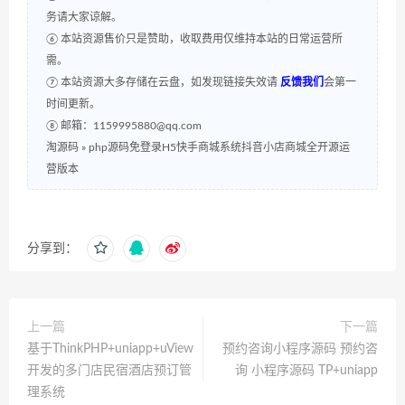
务请大家谅解。
⑥ 本站资源售价只是赞助，收取费用仅维持本站的日常运营所
需。
⑦ 本站资源大多存储在云盘，如发现链接失效请
反馈我们
会第一
时间更新。
⑧ 邮箱：1159995880@qq.com
淘源码
»
php源码免登录H5快手商城系统抖音小店商城全开源运
营版本
分享到：
上一篇
下一篇
基于ThinkPHP+uniapp+uView
预约咨询小程序源码 预约咨
开发的多门店民宿酒店预订管
询 小程序源码 TP+uniapp
理系统