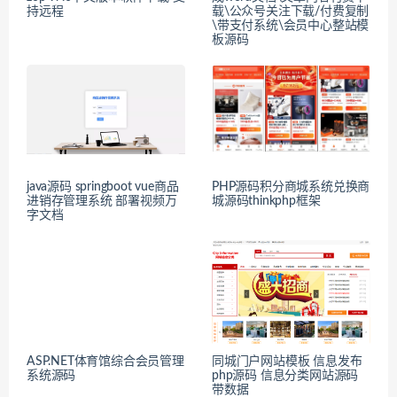
持远程
载\公众号关注下载/付费复制
\带支付系统\会员中心整站模
板源码
java源码 springboot vue商品
PHP源码积分商城系统兑换商
进销存管理系统 部署视频万
城源码thinkphp框架
字文档
ASP.NET体育馆综合会员管理
同城门户网站模板 信息发布
系统源码
php源码 信息分类网站源码
带数据