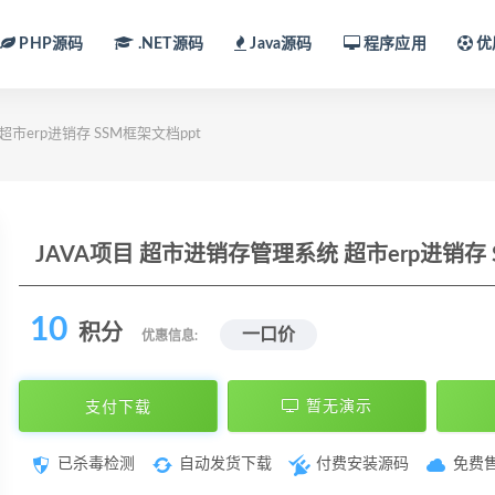
PHP源码
.NET源码
Java源码
程序应用
优
市erp进销存 SSM框架文档ppt
JAVA项目 超市进销存管理系统 超市erp进销存 
10
积分
一口价
优惠信息:
支付下载
暂无演示
已杀毒检测
自动发货下载
付费安装源码
免费