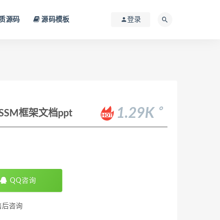
质源码
源码模板
登录
。
1.29K
SSM框架文档ppt
QQ咨询
售后咨询