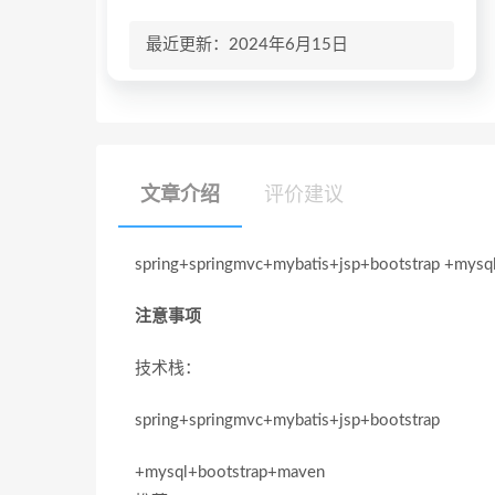
最近更新：2024年6月15日
文章介绍
评价建议
spring+springmvc+mybatis+jsp+bootstrap +mysq
注意事项
技术栈：
spring+springmvc+mybatis+jsp+bootstrap
+mysql+bootstrap+maven