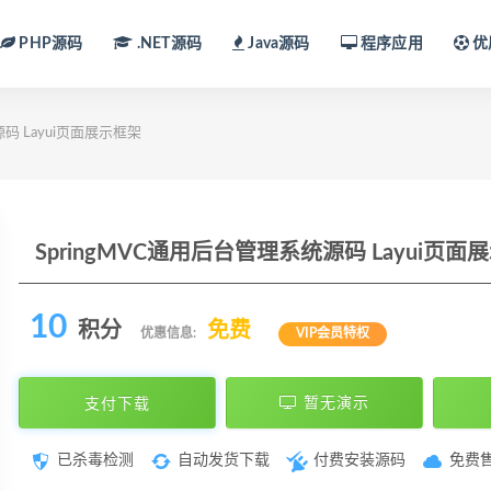
PHP源码
.NET源码
Java源码
程序应用
优
码 Layui页面展示框架
SpringMVC通用后台管理系统源码 Layui页面
10
积分
免费
优惠信息:
VIP会员特权
支付下载
暂无演示
已杀毒检测
自动发货下载
付费安装源码
免费