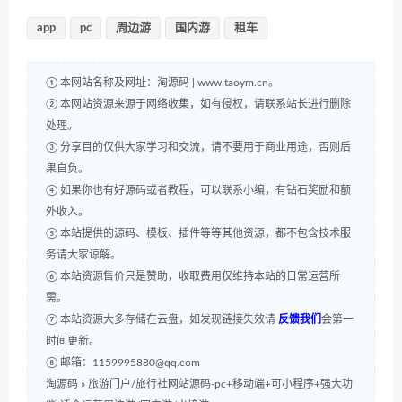
app
pc
周边游
国内游
租车
① 本网站名称及网址：淘源码 | www.taoym.cn。
② 本网站资源来源于网络收集，如有侵权，请联系站长进行删除
处理。
③ 分享目的仅供大家学习和交流，请不要用于商业用途，否则后
果自负。
④ 如果你也有好源码或者教程，可以联系小编，有钻石奖励和额
外收入。
⑤ 本站提供的源码、模板、插件等等其他资源，都不包含技术服
务请大家谅解。
⑥ 本站资源售价只是赞助，收取费用仅维持本站的日常运营所
需。
⑦ 本站资源大多存储在云盘，如发现链接失效请
反馈我们
会第一
时间更新。
⑧ 邮箱：1159995880@qq.com
淘源码
»
旅游门户/旅行社网站源码-pc+移动端+可小程序+强大功