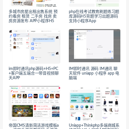
多城市房屋出租出售系统 预
php在线考试教育刷题练习题
约看房 租赁 二手房 找房 卖
库源码H5背题学习出题源码
房房源发布 APP小程序H5
支持小程序App
im即时通讯php源码+H5+PC
IM即时通讯 源码 IM通讯 聊
+客户端五端合一带音视频聊
天软件 uniapp 小程序 app 电
天APP
脑端
帝国CMS清新简洁游戏模板a
Uniapp+Thinkphp多端商城系