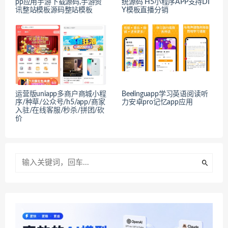
pp应用手游下载源码,手游资
统源码 H5小程序APP支持DI
讯整站模板源码整站模板
Y模板直播分销
运营版uniapp多商户商城小程
Beelinguapp学习英语阅读听
序/种草/公众号/h5/app/商家
力安卓pro记忆app应用
入驻/在线客服/秒杀/拼团/砍
价