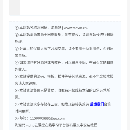
① 本网站名称及网址：淘源码 | www.taoym.cn。
② 本网站资源来源于网络收集，如有侵权，请联系站长进行删除
处理。
③ 分享目的仅供大家学习和交流，请不要用于商业用途，否则后
果自负。
④ 如果你也有好源码或者教程，可以联系小编，有钻石奖励和额
外收入。
⑤ 本站提供的源码、模板、插件等等其他资源，都不包含技术服
务请大家谅解。
⑥ 本站资源售价只是赞助，收取费用仅维持本站的日常运营所
需。
⑦ 本站资源大多存储在云盘，如发现链接失效请
反馈我们
会第一
时间更新。
⑧ 邮箱：1159995880@qq.com
淘源码
»
php云课堂在线学习平台源码带文字安装教程