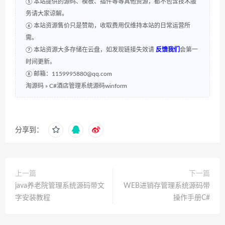
⑤ 本站提供的源码、模板、插件等等其他资源，都不包含技术服
务请大家谅解。
⑥ 本站资源售价只是赞助，收取费用仅维持本站的日常运营所
需。
⑦ 本站资源大多存储在云盘，如发现链接失效请
反馈我们
会第一
时间更新。
⑧ 邮箱：1159995880@qq.com
淘源码
»
C#酒店管理系统源码winform
分享到：
上一篇
下一篇
java养老院管理系统源码带文
WEB进销存管理系统源码带
字安装教程
操作手册C#