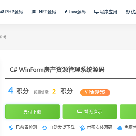
PHP源码
.NET源码
Java源码
程序应用
优
统源码
C# WinForm房产资源管理系统源码
4
积分
2
积分
优惠信息:
VIP会员特权
支付下载
暂无演示
已杀毒检测
自动发货下载
付费安装源码
免费