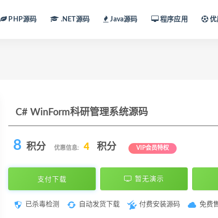
PHP源码
.NET源码
Java源码
程序应用
优
C# WinForm科研管理系统源码
8
积分
4
积分
优惠信息:
VIP会员特权
支付下载
暂无演示
已杀毒检测
自动发货下载
付费安装源码
免费