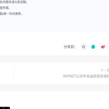
含技术服务请大家谅解。
运营所需。
们
会第一时间更新。
分享到：
下一
ASP.NET公司年会抽奖程序源