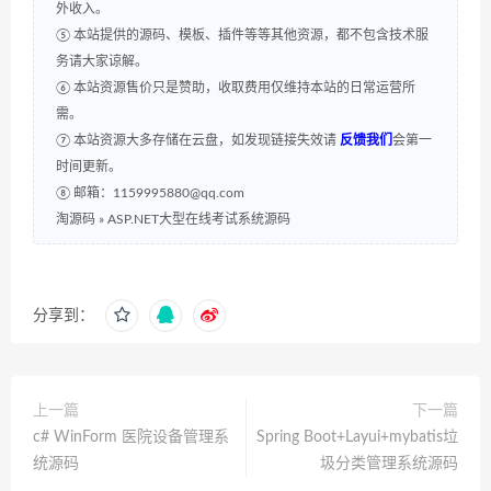
外收入。
⑤ 本站提供的源码、模板、插件等等其他资源，都不包含技术服
务请大家谅解。
⑥ 本站资源售价只是赞助，收取费用仅维持本站的日常运营所
需。
⑦ 本站资源大多存储在云盘，如发现链接失效请
反馈我们
会第一
时间更新。
⑧ 邮箱：1159995880@qq.com
淘源码
»
ASP.NET大型在线考试系统源码
分享到：
上一篇
下一篇
c# WinForm 医院设备管理系
Spring Boot+Layui+mybatis垃
统源码
圾分类管理系统源码