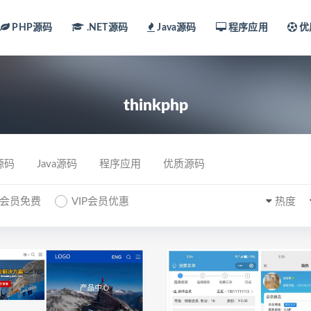
PHP源码
.NET源码
Java源码
程序应用
优
thinkphp
源码
Java源码
程序应用
优质源码
P会员免费
VIP会员优惠
热度