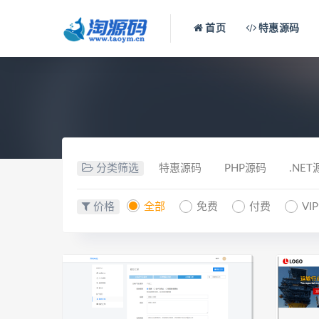
首页
特惠源码
分类筛选
特惠源码
PHP源码
.NET
价格
全部
免费
付费
VI