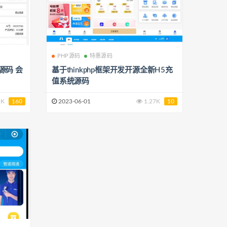
PHP源码
特惠源码
源码 会
基于thinkphp框架开发开源全新H5充
值系统源码
2K
160
2023-06-01
1.27K
10