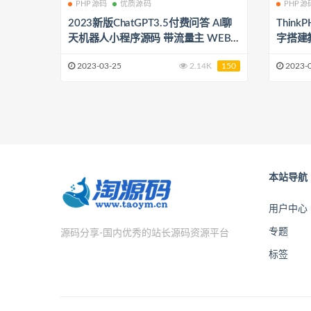
PHP源码
优质源码
PHP源
2023新版ChatGPT3.5付费问答 AI聊
Thin
天机器人小程序源码 带流量主 WEB
字搭建
端 H5 多开 AI作画 带分销全开源 think
2023-03-25
2.14K
150
2023-
php6后台源码
本站导航
用户中心
专题
源码分享-国内优秀的站长源码资源平台
标签